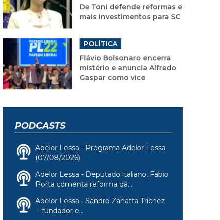
De Toni defende reformas e
mais investimentos para SC
POLÍTICA
Flávio Bolsonaro encerra
mistério e anuncia Alfredo
Gaspar como vice
PODCASTS
Adelor Lessa - Programa Adelor Lessa
(07/08/2026)
Adelor Lessa - Deputado italiano, Fabio
Porta comenta reforma da...
Adelor Lessa - Sandro Zanatta Trichez
- fundador e...