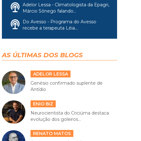
Adelor Lessa - Climatologista da Epagri,
Márcio Sônego falando...
Do Avesso - Programa do Avesso
recebe a terapeuta Léia...
AS ÚLTIMAS DOS BLOGS
ADELOR LESSA
Genésio confirmado suplente de
Antídio
ENIO BIZ
Neurocientista do Criciúma destaca
evolução dos goleiros...
RENATO MATOS