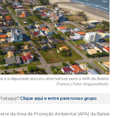
l e a deputada discutiu alternativas para a APA da Baleia
Franca | Foto: Arquivo/4oito
 Whatsapp?
Clique aqui e entre para nosso grupo
estre da Área de Proteção Ambiental (APA) da Baleia