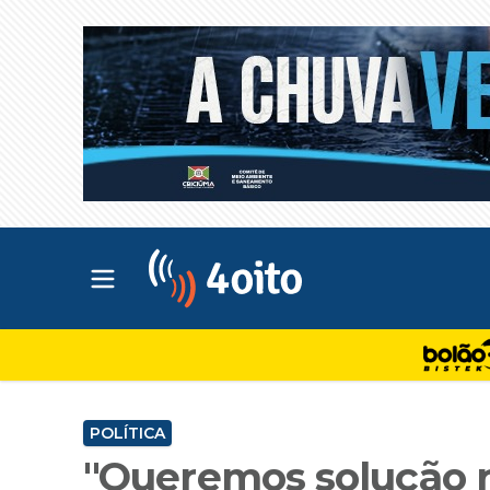
Abrir menu principal
4oito
POLÍTICA
"Queremos solução r