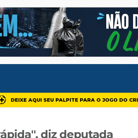
DEIXE AQUI SEU PALPITE PARA O JOGO DO CR
ápida", diz deputada