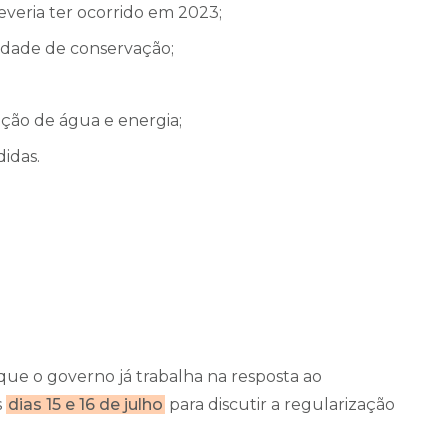
veria ter ocorrido em 2023;
idade de conservação;
ação de água e energia;
idas.
ue o governo já trabalha na resposta ao
s
dias 15 e 16 de julho
para discutir a regularização