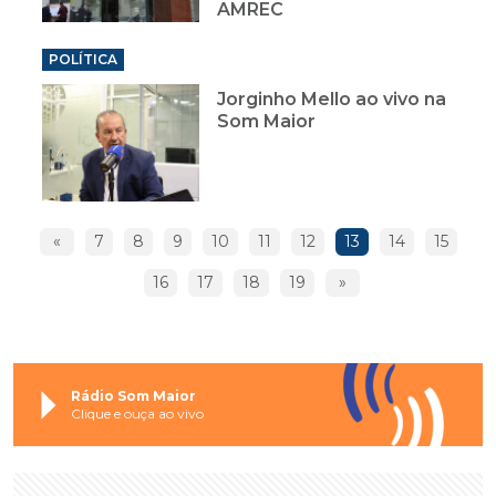
AMREC
POLÍTICA
Jorginho Mello ao vivo na
Som Maior
«
7
8
9
10
11
12
13
14
15
16
17
18
19
»
Rádio Som Maior
Clique e ouça ao vivo