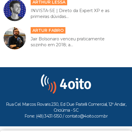
ARTHUR LESSA
INVISTA-SE | Direto da Expert XP e as
primeiras dúvidas...
ARTUR FABRO
Jair Bolsonaro venceu praticamente
sozinho em 2018; a...
Rua Cel. Marcos Rovaris 230, Ed Due Fratelli Comercial, 12º Andar,
Criciúma - SC
Fone: (48) 3431-5150 /
contato@4oito.com.br