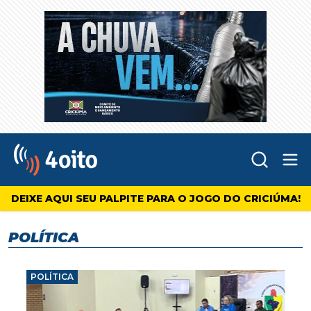
Abr
4oito
DEIXE AQUI SEU PALPITE PARA O JOGO DO CRICIÚMA!
POLÍTICA
POLÍTICA