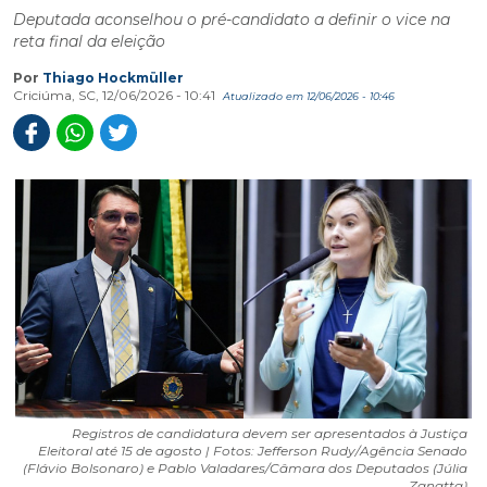
Deputada aconselhou o pré-candidato a definir o vice na
reta final da eleição
Por
Thiago Hockmüller
Criciúma, SC, 12/06/2026 - 10:41
Atualizado em 12/06/2026 - 10:46
Registros de candidatura devem ser apresentados à Justiça
Eleitoral até 15 de agosto | Fotos: Jefferson Rudy/Agência Senado
(Flávio Bolsonaro) e Pablo Valadares/Câmara dos Deputados (Júlia
Zanatta)