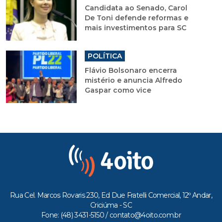
Candidata ao Senado, Carol
De Toni defende reformas e
mais investimentos para SC
POLÍTICA
Flávio Bolsonaro encerra
mistério e anuncia Alfredo
Gaspar como vice
Rua Cel. Marcos Rovaris 230, Ed Due Fratelli Comercial, 12º Andar,
Criciúma - SC
Fone: (48) 3431-5150 /
contato@4oito.com.br