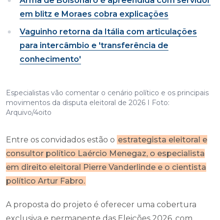
Arma de Bolsonaro é apreendida com servidor
em blitz e Moraes cobra explicações
Vaguinho retorna da Itália com articulações
para intercâmbio e 'transferência de
conhecimento'
Especialistas vão comentar o cenário político e os principais
movimentos da disputa eleitoral de 2026 I Foto:
Arquivo/4oito
Entre os convidados estão o
estrategista eleitoral e
consultor político Laércio Menegaz, o especialista
em direito eleitoral Pierre Vanderlinde e o cientista
político Artur Fabro.
A proposta do projeto é oferecer uma cobertura
exclusiva e permanente das Eleições 2026, com