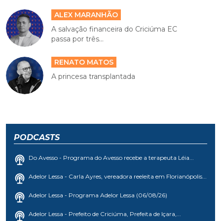
ALEX MARANHÃO
A salvação financeira do Criciúma EC
passa por três...
RENATO MATOS
A princesa transplantada
PODCASTS
Do Avesso - Programa do Avesso recebe a terapeuta Léia...
Adelor Lessa - Carla Ayres, vereadora reeleita em Florianópolis...
Adelor Lessa - Programa Adelor Lessa (06/08/26)
Adelor Lessa - Prefeito de Criciúma, Prefeita de Içara,...