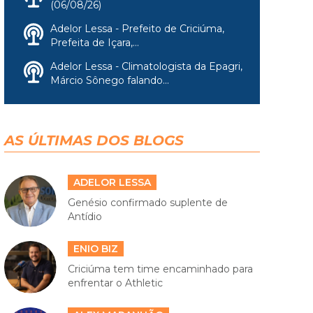
(06/08/26)
Adelor Lessa - Prefeito de Criciúma,
Prefeita de Içara,...
Adelor Lessa - Climatologista da Epagri,
Márcio Sônego falando...
AS ÚLTIMAS DOS BLOGS
ADELOR LESSA
Genésio confirmado suplente de
Antídio
ENIO BIZ
Criciúma tem time encaminhado para
enfrentar o Athletic