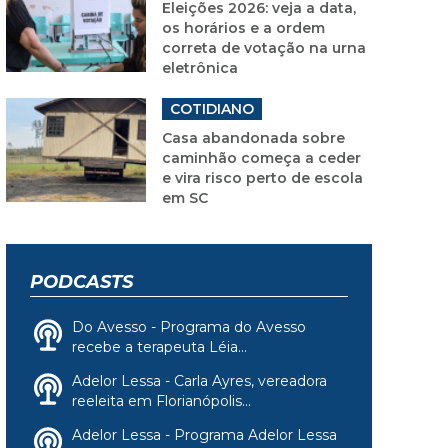
Eleições 2026: veja a data,
os horários e a ordem
correta de votação na urna
eletrônica
COTIDIANO
Casa abandonada sobre
caminhão começa a ceder
e vira risco perto de escola
em SC
PODCASTS
Do Avesso - Programa do Avesso
recebe a terapeuta Léia...
Adelor Lessa - Carla Ayres, vereadora
reeleita em Florianópolis...
Adelor Lessa - Programa Adelor Lessa