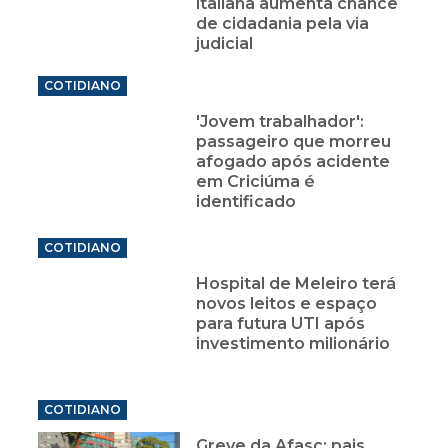
italiana aumenta chance
de cidadania pela via
judicial
COTIDIANO
'Jovem trabalhador':
passageiro que morreu
afogado após acidente
em Criciúma é
identificado
COTIDIANO
Hospital de Meleiro terá
novos leitos e espaço
para futura UTI após
investimento milionário
COTIDIANO
Greve da Afasc: pais