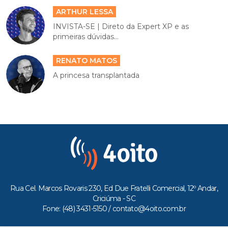
ARTHUR LESSA
INVISTA-SE | Direto da Expert XP e as
primeiras dúvidas...
RENATO MATOS
A princesa transplantada
Rua Cel. Marcos Rovaris 230, Ed Due Fratelli Comercial, 12º Andar,
Criciúma - SC
Fone: (48) 3431-5150 /
contato@4oito.com.br