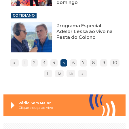
domingo
COTIDIANO
Programa Especial
Adelor Lessa ao vivo na
Festa do Colono
«
1
2
3
4
5
6
7
8
9
10
11
12
13
»
Rádio Som Maior
Clique e ouça ao vivo