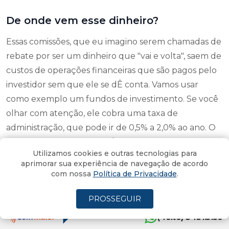
De onde vem esse dinheiro?
Essas comissões, que eu imagino serem chamadas de
rebate por ser um dinheiro que "vai e volta", saem de
custos de operações financeiras que são pagos pelo
investidor sem que ele se dÊ conta. Vamos usar
como exemplo um fundos de investimento. Se você
olhar com atenção, ele cobra uma taxa de
administração, que pode ir de 0,5% a 2,0% ao ano. O
que, num montante de R$ 500 milhões investidos
Utilizamos cookies e outras tecnologias para
pelos cotistas, são arrecados R$ 5 milhões para o
aprimorar sua experiência de navegação de acordo
custeio de toda a estrutura de analistas, gestores,
com nossa
Política de Privacidade
.
plataformas de informações, taxas, impostos e, aqui
PROSSEGUIR
entra o nosso ponto, distribuição.
(4oito) 3431.5150
Distribuição é basicamente o que o assessor de