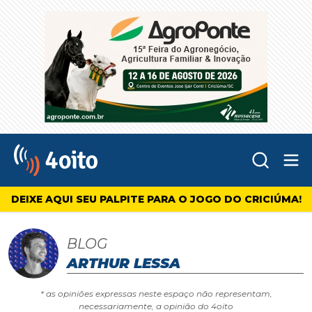
Abr
4oito
DEIXE AQUI SEU PALPITE PARA O JOGO DO CRICIÚMA!
BLOG
ARTHUR LESSA
* as opiniões expressas neste espaço não representam,
necessariamente, a opinião do 4oito