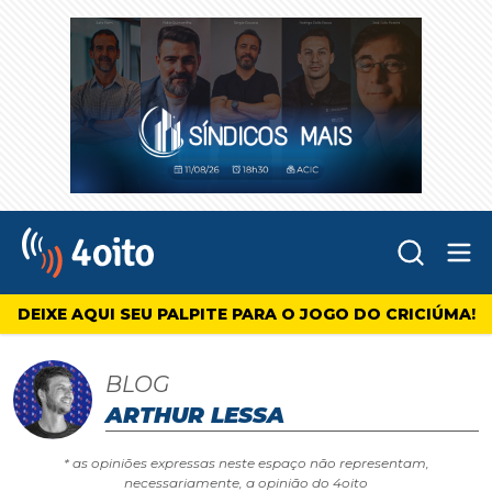
Abr
4oito
DEIXE AQUI SEU PALPITE PARA O JOGO DO CRICIÚMA!
BLOG
ARTHUR LESSA
* as opiniões expressas neste espaço não representam,
necessariamente, a opinião do 4oito