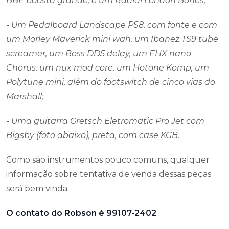
BBE boosta grande, e um Radial London Bones;
- Um Pedalboard Landscape PS8, com fonte e com
um Morley Maverick mini wah, um Ibanez TS9 tube
screamer, um Boss DD5 delay, um EHX nano
Chorus, um nux mod core, um Hotone Komp, um
Polytune mini, além do footswitch de cinco vias do
Marshall;
- Uma guitarra Gretsch Eletromatic Pro Jet com
Bigsby (foto abaixo), preta, com case KGB.
Como são instrumentos pouco comuns, qualquer
informação sobre tentativa de venda dessas peças
será bem vinda.
O contato do Robson é 99107-2402