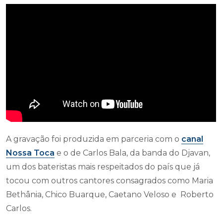
A gravação foi produzida em parceria com o
canal
Nossa Toca
e o de Carlos Bala, da banda do Djavan,
um dos bateristas mais respeitados do país que já
tocou com outros cantores consagrados como Maria
Bethânia, Chico Buarque, Caetano Veloso e Roberto
Carlos.