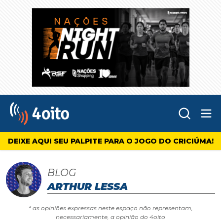
Abr
4oito
DEIXE AQUI SEU PALPITE PARA O JOGO DO CRICIÚMA!
BLOG
ARTHUR LESSA
* as opiniões expressas neste espaço não representam,
necessariamente, a opinião do 4oito