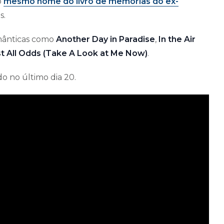
o
mesmo nome do livro de memórias do ex-
s.
omânticas como
Another Day in Paradise
,
In the Air
t All Odds (Take A Look at Me Now)
.
do no último dia 20.