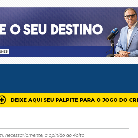
DEIXE AQUI SEU PALPITE PARA O JOGO DO CR
m, necessariamente, a opinião do 4oito