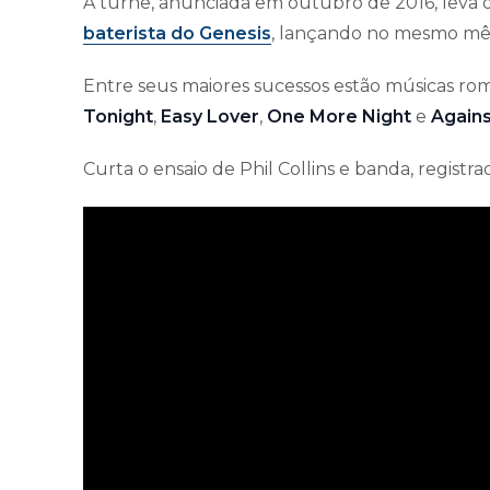
A turnê, anunciada em outubro de 2016, leva 
baterista do Genesis
, lançando no mesmo mê
Entre seus maiores sucessos estão músicas r
Tonight
,
Easy Lover
,
One More Night
e
Agains
Curta o ensaio de Phil Collins e banda, registra