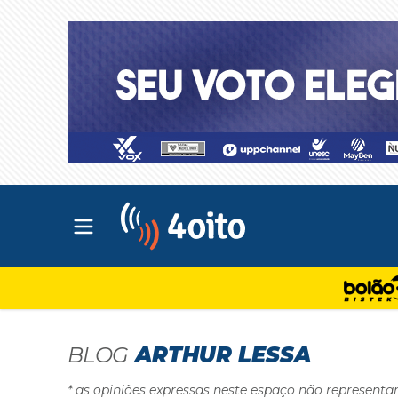
Abrir menu principal
4oito
BLOG
ARTHUR LESSA
* as opiniões expressas neste espaço não representa