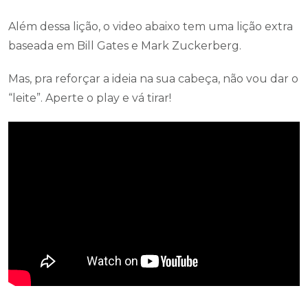
Além dessa lição, o video abaixo tem uma lição extra
baseada em Bill Gates e Mark Zuckerberg.
Mas, pra reforçar a ideia na sua cabeça, não vou dar o
“leite”. Aperte o play e vá tirar!