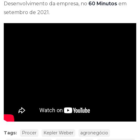
Desenvolvimento da empresa, no
60 Minutos
em
setembro de 2021.
Tags:
Procer
Kepler Weber
agronegócio