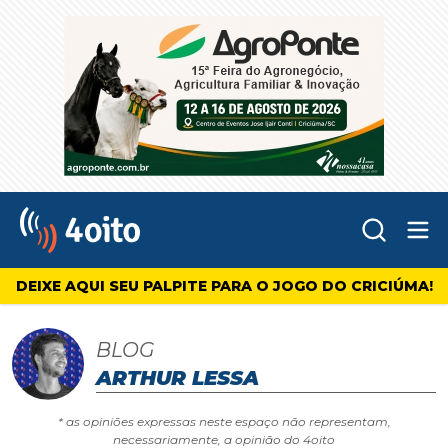
Abr
4oito
DEIXE AQUI SEU PALPITE PARA O JOGO DO CRICIÚMA!
BLOG
ARTHUR LESSA
* as opiniões expressas neste espaço não representam,
necessariamente, a opinião do 4oito