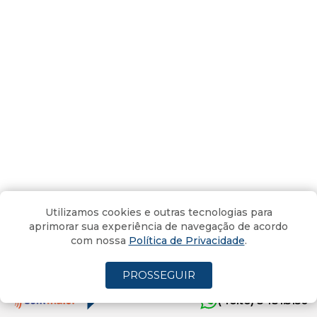
Só aumentar os juros não vai
Utilizamos cookies e outras tecnologias para
resolver a inflação (Vídeo)
aprimorar sua experiência de navegação de acordo
com nossa
Política de Privacidade
.
Por
Arthur Lessa
11/05/2022 - 18:36
Atualizado em 11/05/2022 - 18:40
PROSSEGUIR
(4oito) 3431.5150