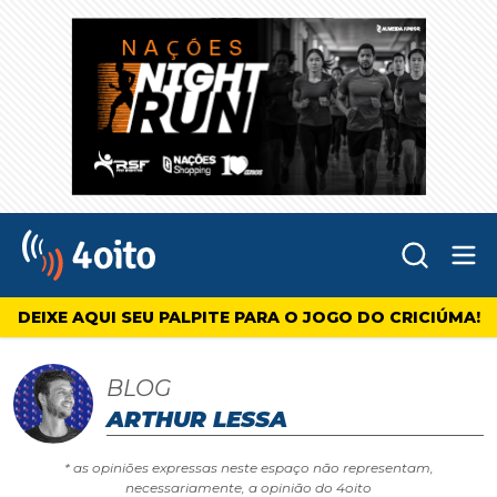
Abr
4oito
DEIXE AQUI SEU PALPITE PARA O JOGO DO CRICIÚMA!
BLOG
ARTHUR LESSA
* as opiniões expressas neste espaço não representam,
necessariamente, a opinião do 4oito