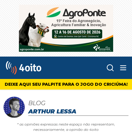
Abr
4oito
DEIXE AQUI SEU PALPITE PARA O JOGO DO CRICIÚMA!
BLOG
ARTHUR LESSA
* as opiniões expressas neste espaço não representam,
necessariamente, a opinião do 4oito