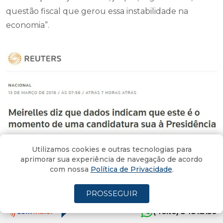
questão fiscal que gerou essa instabilidade na
economia”.
Utilizamos cookies e outras tecnologias para
A entrevista de hoje foi destaque também na
aprimorar sua experiência de navegação de acordo
agência de notícias
Reuters
, que teve seu material
com nossa
Política de Privacidade
.
reproduzido com destaque em portais como
UOL
PROSSEGUIR
Economia
,
Terra
,
Bol
, e
Extra
.
(4oito) 3431.5150
Efeito Temer