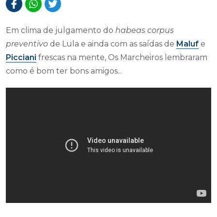
Em clima de julgamento do
habeas corpus
preventivo
de Lula e ainda com as saídas de
Maluf
e
Picciani
frescas na mente, Os Marcheiros lembraram
como é bom ter bons amigos...