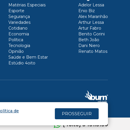
Matérias Especiais
Adelor Lessa
Esporte
Enio Biz
Segurança
Alex Maranhão
Variedades
Arthur Lessa
Cotidiano
Artur Fabro
Economia
Benito Gorini
Política
Beth João
Tecnologia
Dani Niero
Opinião
Renato Matos
Saúde e Bem Estar
Estúdio 4oito
olítica de
PROSSEGUIR
(4oito) 3431.5150