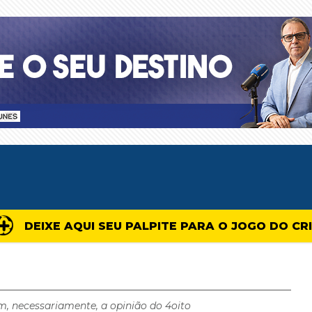
DEIXE AQUI SEU PALPITE PARA O JOGO DO CR
m, necessariamente, a opinião do 4oito