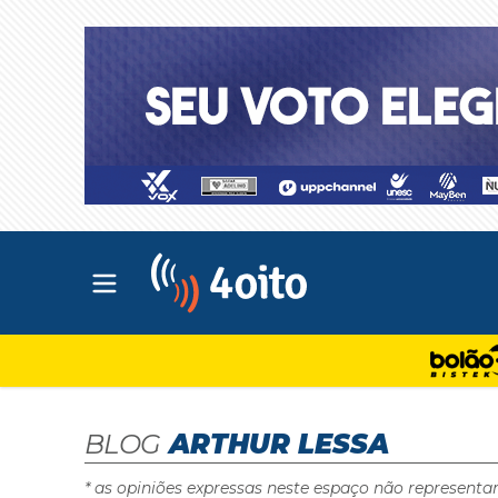
Abrir menu principal
4oito
BLOG
ARTHUR LESSA
* as opiniões expressas neste espaço não representa