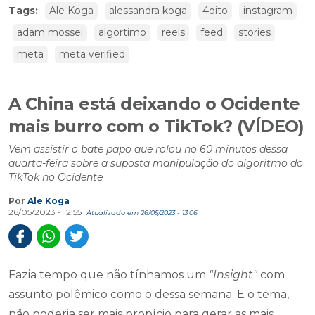
Tags:
Ale Koga
alessandra koga
4oito
instagram
adam mossei
algortimo
reels
feed
stories
meta
meta verified
A China está deixando o Ocidente
mais burro com o TikTok? (VÍDEO)
Vem assistir o bate papo que rolou no 60 minutos dessa
quarta-feira sobre a suposta manipulação do algoritmo do
TikTok no Ocidente
Por
Ale Koga
26/05/2023 - 12:55
Atualizado em 26/05/2023 - 13:06
Fazia tempo que não tínhamos um
"Insight"
com
assunto polêmico como o dessa semana. E o tema,
não poderia ser mais propício para gerar as mais