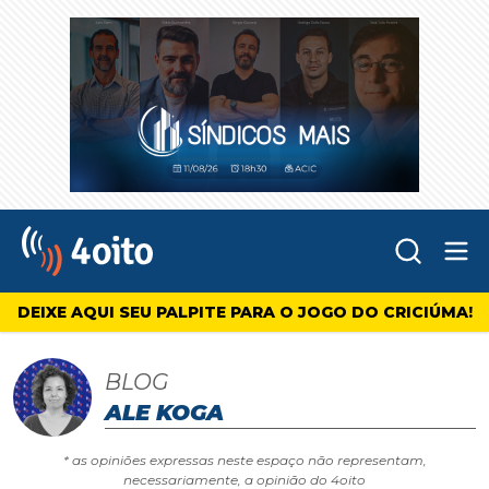
Abr
4oito
DEIXE AQUI SEU PALPITE PARA O JOGO DO CRICIÚMA!
BLOG
ALE KOGA
* as opiniões expressas neste espaço não representam,
necessariamente, a opinião do 4oito