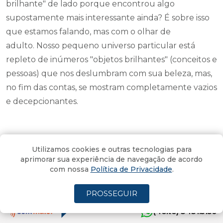
brilhante" de lado porque encontrou algo
supostamente mais interessante ainda? É sobre isso
que estamos falando, mas com o olhar de
adulto. Nosso pequeno universo particular está
repleto de inúmeros "objetos brilhantes" (conceitos e
pessoas) que nos deslumbram com sua beleza, mas,
no fim das contas, se mostram completamente vazios
e decepcionantes.
Mas Koga, o que isso tem a ver
Utilizamos cookies e outras tecnologias para
com a comunicação da minha
aprimorar sua experiência de navegação de acordo
com nossa
Política de Privacidade
.
empresa?
PROSSEGUIR
Tudo!
(4oito) 3431.5150