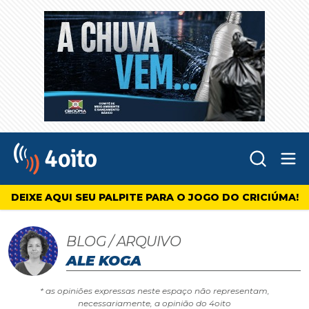
Abr
4oito
DEIXE AQUI SEU PALPITE PARA O JOGO DO CRICIÚMA!
BLOG / ARQUIVO
ALE KOGA
* as opiniões expressas neste espaço não representam,
necessariamente, a opinião do 4oito