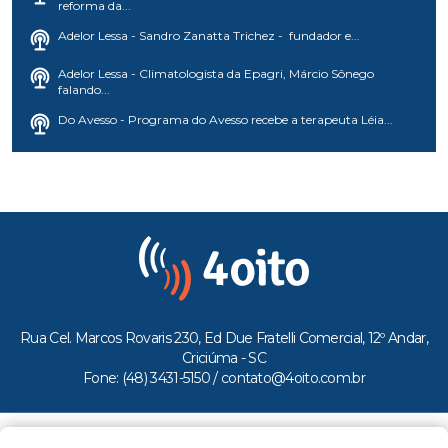
reforma da...
Adelor Lessa - Sandro Zanatta Trichez - fundador e...
Adelor Lessa - Climatologista da Epagri, Márcio Sônego
falando...
Do Avesso - Programa do Avesso recebe a terapeuta Léia...
Rua Cel. Marcos Rovaris 230, Ed Due Fratelli Comercial, 12º Andar,
Criciúma - SC
Fone: (48) 3431-5150 /
contato@4oito.com.br
Copyright © 2026.