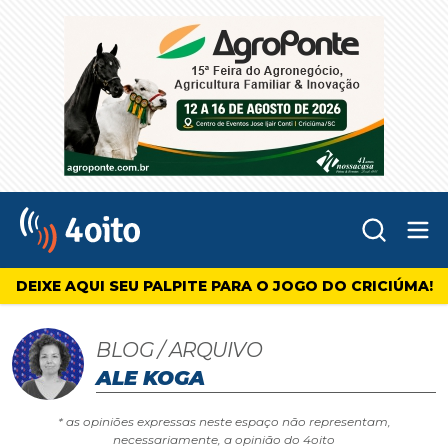
Abr
4oito
DEIXE AQUI SEU PALPITE PARA O JOGO DO CRICIÚMA!
BLOG / ARQUIVO
ALE KOGA
* as opiniões expressas neste espaço não representam,
necessariamente, a opinião do 4oito