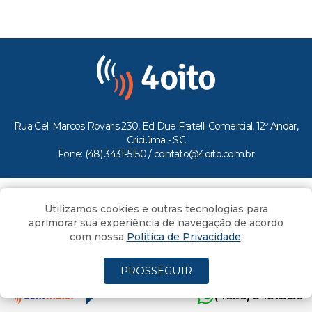
Rua Cel. Marcos Rovaris 230, Ed Due Fratelli Comercial, 12º Andar,
Criciúma - SC
Fone: (48) 3431-5150 /
contato@4oito.com.br
Copyright © 2026.
Utilizamos cookies e outras tecnologias para
Todos os direitos reservados ao Portal 4oito
aprimorar sua experiência de navegação de acordo
com nossa
Política de Privacidade
.
PROSSEGUIR
(4oito) 3431.5150