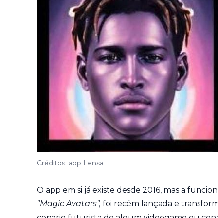
Créditos: app Lensa
O app em si já existe desde 2016, mas a funcio
"Magic Avatars",
foi recém lançada e transfor
cenário futurista de algum videogame ou cenár