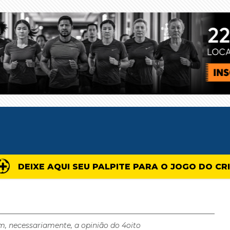
DEIXE AQUI SEU PALPITE PARA O JOGO DO CR
m, necessariamente, a opinião do 4oito