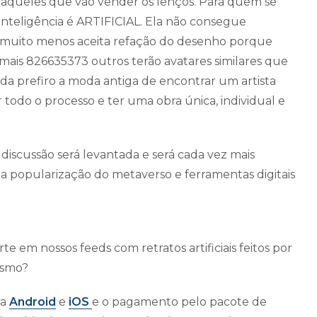
 aqueles que vão vender os lenços. Para quem se
inteligência é ARTIFICIAL. Ela não consegue
e muito menos aceita refação do desenho porque
 mais 826635373 outros terão avatares similares que
da prefiro a moda antiga de encontrar um artista
 todo o processo e ter uma obra única, individual e
a discussão será levantada e será cada vez mais
 a popularização do metaverso e ferramentas digitais
te em nossos feeds com retratos artificiais feitos por
mesmo?
ra
Android
e
iOS
e o pagamento pelo pacote de