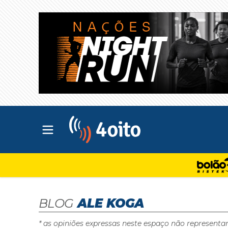
Abrir menu principal
4oito
BLOG
ALE KOGA
* as opiniões expressas neste espaço não representa