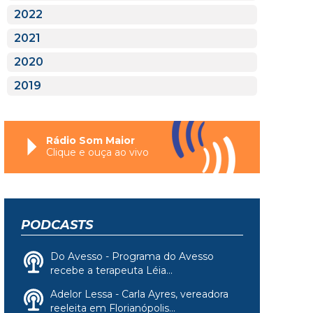
2022
2021
2020
2019
Rádio Som Maior
Clique e ouça ao vivo
PODCASTS
Do Avesso - Programa do Avesso
recebe a terapeuta Léia...
Adelor Lessa - Carla Ayres, vereadora
reeleita em Florianópolis...