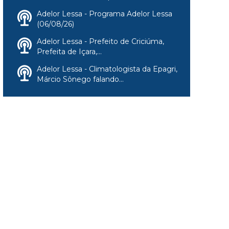
Adelor Lessa - Programa Adelor Lessa
(06/08/26)
Adelor Lessa - Prefeito de Criciúma,
Prefeita de Içara,...
Adelor Lessa - Climatologista da Epagri,
Márcio Sônego falando...