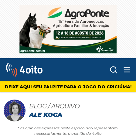
Abr
4oito
DEIXE AQUI SEU PALPITE PARA O JOGO DO CRICIÚMA!
BLOG / ARQUIVO
ALE KOGA
* as opiniões expressas neste espaço não representam,
necessariamente, a opinião do 4oito