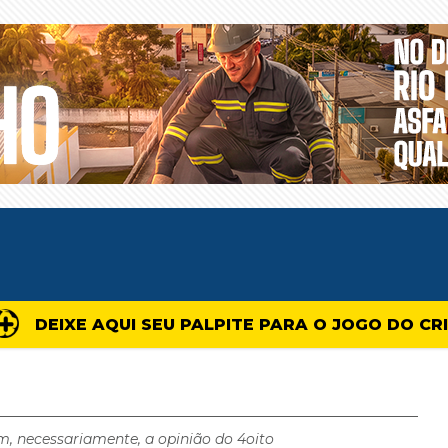
DEIXE AQUI SEU PALPITE PARA O JOGO DO CR
m, necessariamente, a opinião do 4oito