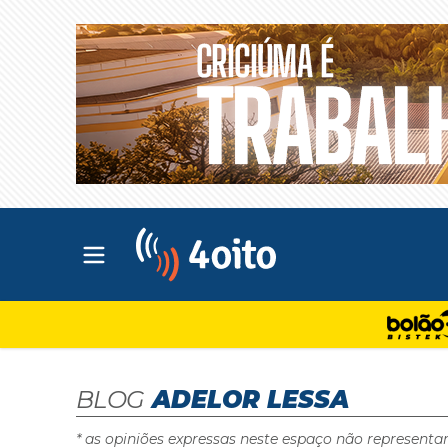
Abrir menu principal
4oito
BLOG
ADELOR LESSA
* as opiniões expressas neste espaço não representa