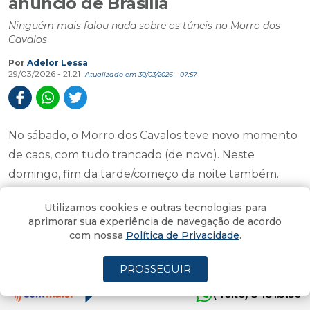
anúncio de Brasilia
Ninguém mais falou nada sobre os túneis no Morro dos
Cavalos
Por
Adelor Lessa
29/03/2026 - 21:21
Atualizado em 30/03/2026 - 07:57
No sábado, o Morro dos Cavalos teve novo momento
de caos, com tudo trancado (de novo). Neste
domingo, fim da tarde/começo da noite também.
Enquanto isso, nenhuma informação sobre os túneis.
Utilizamos cookies e outras tecnologias para
aprimorar sua experiência de navegação de acordo
Ninguém do Governo Federal falou mais a respeito.
com nossa
Política de Privacidade
.
O sentimento é que fomos enrolados (de novo). Fim
de março chegando, 4 de abril fecha o prazo para
PROSSEGUIR
afastamento de cargos públicos de quem vai
(4oito) 3431.5150
disputar a eleição.