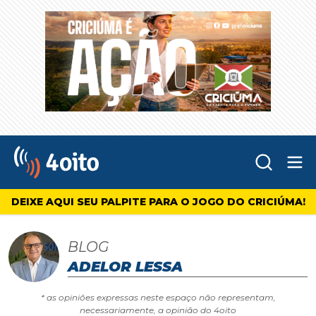
Abr
4oito
DEIXE AQUI SEU PALPITE PARA O JOGO DO CRICIÚMA!
BLOG
ADELOR LESSA
* as opiniões expressas neste espaço não representam,
necessariamente, a opinião do 4oito