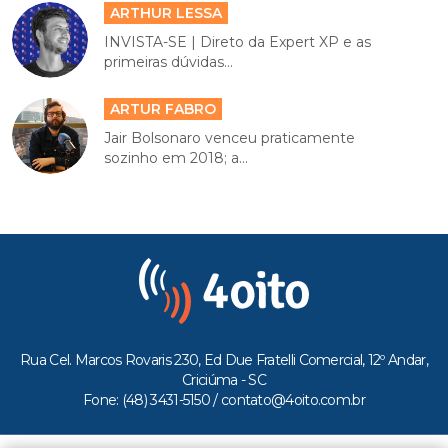
ARTHUR LESSA
INVISTA-SE | Direto da Expert XP e as
primeiras dúvidas...
ARTUR FABRO
Jair Bolsonaro venceu praticamente
sozinho em 2018; a...
Rua Cel. Marcos Rovaris 230, Ed Due Fratelli Comercial, 12º Andar,
Criciúma - SC
Fone: (48) 3431-5150 /
contato@4oito.com.br