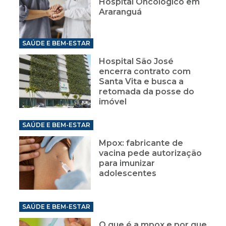
Hospital Oncológico em
Araranguá
SAÚDE E BEM-ESTAR
Hospital São José
encerra contrato com
Santa Vita e busca a
retomada da posse do
imóvel
SAÚDE E BEM-ESTAR
Mpox: fabricante de
vacina pede autorização
para imunizar
adolescentes
SAÚDE E BEM-ESTAR
O que é a mpox e por que