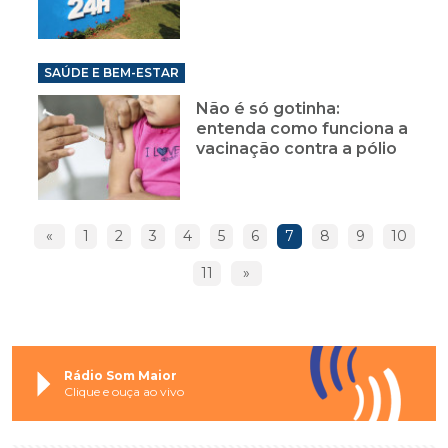
SAÚDE E BEM-ESTAR
Não é só gotinha:
entenda como funciona a
vacinação contra a pólio
«
1
2
3
4
5
6
7
8
9
10
11
»
Rádio Som Maior
Clique e ouça ao vivo