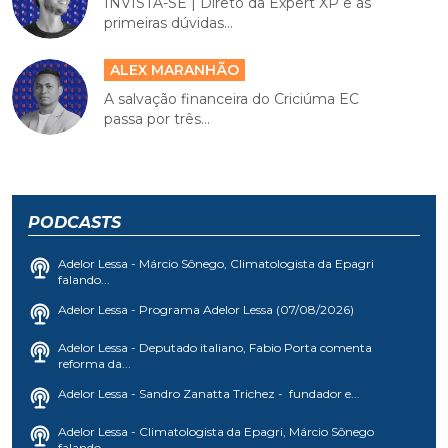
INVISTA-SE | Direto da Expert XP e as
primeiras dúvidas...
ALEX MARANHÃO
A salvação financeira do Criciúma EC
passa por três...
PODCASTS
Adelor Lessa - Márcio Sônego, Climatologista da Epagri
falando...
Adelor Lessa - Programa Adelor Lessa (07/08/2026)
Adelor Lessa - Deputado italiano, Fabio Porta comenta
reforma da...
Adelor Lessa - Sandro Zanatta Trichez - fundador e...
Adelor Lessa - Climatologista da Epagri, Márcio Sônego
falando...