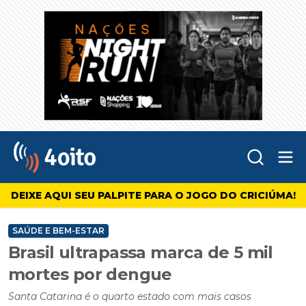
Abr
4oito
DEIXE AQUI SEU PALPITE PARA O JOGO DO CRICIÚMA!
SAÚDE E BEM-ESTAR
Brasil ultrapassa marca de 5 mil
mortes por dengue
Santa Catarina é o quarto estado com mais casos