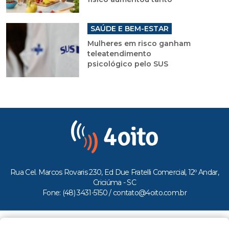
SAÚDE E BEM-ESTAR
Mulheres em risco ganham
teleatendimento
psicológico pelo SUS
Rua Cel. Marcos Rovaris 230, Ed Due Fratelli Comercial, 12º Andar,
Criciúma - SC
Fone: (48) 3431-5150 /
contato@4oito.com.br
Copyright © 2026.