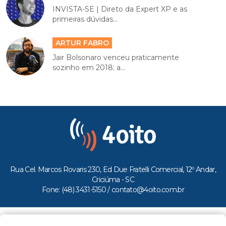
INVISTA-SE | Direto da Expert XP e as
primeiras dúvidas...
ARTUR FABRO
Jair Bolsonaro venceu praticamente
sozinho em 2018; a...
Rua Cel. Marcos Rovaris 230, Ed Due Fratelli Comercial, 12º Andar,
Criciúma - SC
Fone: (48) 3431-5150 /
contato@4oito.com.br
Copyright © 2026.