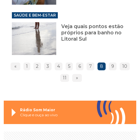
SAÚDE E BEM-ESTAR
Veja quais pontos estão
próprios para banho no
Litoral Sul
«
1
2
3
4
5
6
7
8
9
10
11
»
Rádio Som Maior
Clique e ouça ao vivo