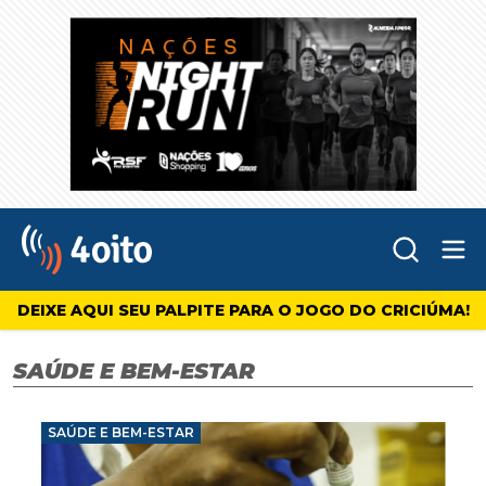
Abr
4oito
DEIXE AQUI SEU PALPITE PARA O JOGO DO CRICIÚMA!
SAÚDE E BEM-ESTAR
SAÚDE E BEM-ESTAR