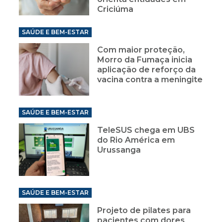
Criciúma
SAÚDE E BEM-ESTAR
Com maior proteção,
Morro da Fumaça inicia
aplicação de reforço da
vacina contra a meningite
SAÚDE E BEM-ESTAR
TeleSUS chega em UBS
do Rio América em
Urussanga
SAÚDE E BEM-ESTAR
Projeto de pilates para
pacientes com dores