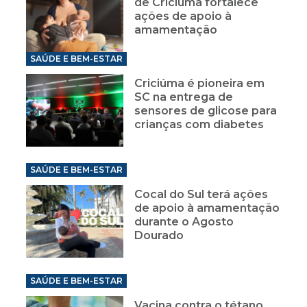
de Criciúma fortalece
ações de apoio à
amamentação
SAÚDE E BEM-ESTAR
Criciúma é pioneira em
SC na entrega de
sensores de glicose para
crianças com diabetes
SAÚDE E BEM-ESTAR
Cocal do Sul terá ações
de apoio à amamentação
durante o Agosto
Dourado
SAÚDE E BEM-ESTAR
Vacina contra o tétano