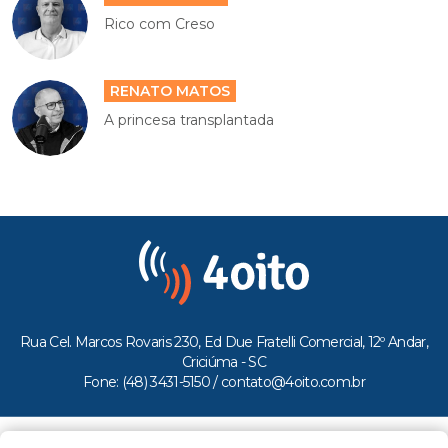
Rico com Creso
RENATO MATOS
A princesa transplantada
Rua Cel. Marcos Rovaris 230, Ed Due Fratelli Comercial, 12º Andar,
Criciúma - SC
Fone: (48) 3431-5150 /
contato@4oito.com.br