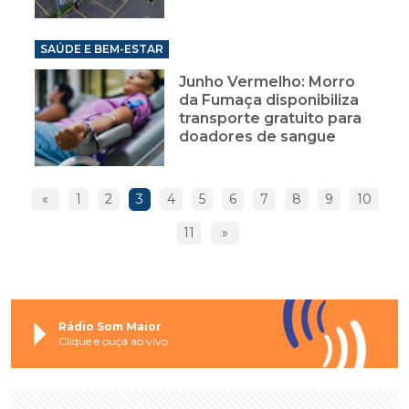
SAÚDE E BEM-ESTAR
Junho Vermelho: Morro
da Fumaça disponibiliza
transporte gratuito para
doadores de sangue
«
1
2
3
4
5
6
7
8
9
10
11
»
Rádio Som Maior
Clique e ouça ao vivo