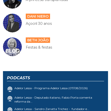
DANI NIERO
Açocril 30 anos
BETH JOÃO
Festas & festas
PODCASTS
Adelor Lessa - Programa Adelor Lessa (07/08/2026)
Adelor Lessa - Deputado italiano, Fabio Porta comenta
reforma da...
Adelor Lessa - Sandro Zanatta Trichez - fundador e...