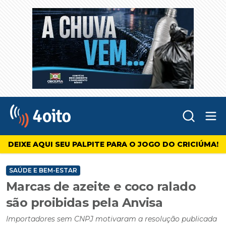
Abr
4oito
DEIXE AQUI SEU PALPITE PARA O JOGO DO CRICIÚMA!
SAÚDE E BEM-ESTAR
Marcas de azeite e coco ralado
são proibidas pela Anvisa
Importadores sem CNPJ motivaram a resolução publicada