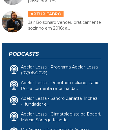
passa por três...
ARTUR FABRO
Jair Bolsonaro venceu praticamente
sozinho em 2018; a...
PODCASTS
Adelor Lessa - Programa Adelor Lessa
(07/08/2026)
Adelor Lessa - Deputado italiano, Fabio
Porta comenta reforma da...
Adelor Lessa - Sandro Zanatta Trichez
- fundador e...
Adelor Lessa - Climatologista da Epagri,
Márcio Sônego falando...
Do Avesso - Programa do Avesso