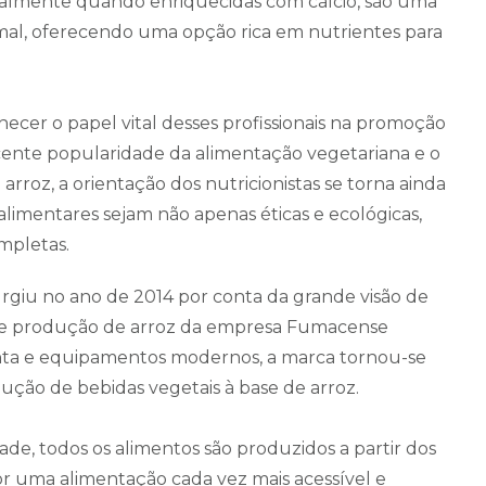
ecialmente quando enriquecidas com cálcio, são uma
nimal, oferecendo uma opção rica em nutrientes para
hecer o papel vital desses profissionais na promoção
scente popularidade da alimentação vegetariana e o
roz, a orientação dos nutricionistas se torna ainda
alimentares sejam não apenas éticas e ecológicas,
mpletas.
surgiu no ano de 2014 por conta da grande visão de
o e produção de arroz da empresa Fumacense
onta e equipamentos modernos, a marca tornou-se
dução de bebidas vegetais à base de arroz.
de, todos os alimentos são produzidos a partir dos
or uma alimentação cada vez mais acessível e