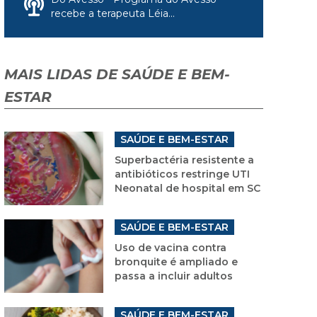
recebe a terapeuta Léia...
MAIS LIDAS DE SAÚDE E BEM-
ESTAR
SAÚDE E BEM-ESTAR
Superbactéria resistente a
antibióticos restringe UTI
Neonatal de hospital em SC
SAÚDE E BEM-ESTAR
Uso de vacina contra
bronquite é ampliado e
passa a incluir adultos
SAÚDE E BEM-ESTAR