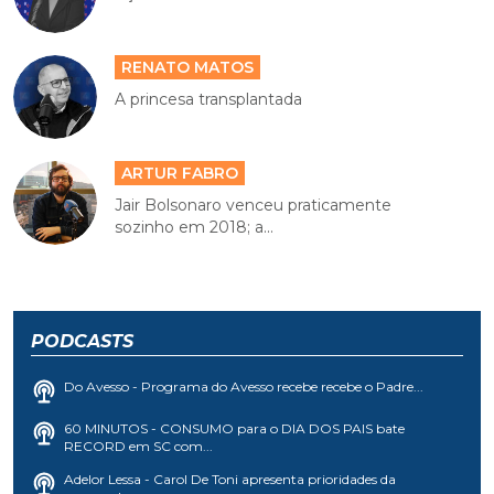
RENATO MATOS
A princesa transplantada
ARTUR FABRO
Jair Bolsonaro venceu praticamente
sozinho em 2018; a...
PODCASTS
Do Avesso - Programa do Avesso recebe recebe o Padre...
60 MINUTOS - CONSUMO para o DIA DOS PAIS bate
RECORD em SC com...
Adelor Lessa - Carol De Toni apresenta prioridades da