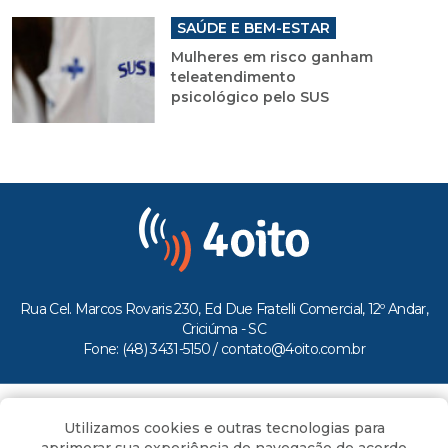
SAÚDE E BEM-ESTAR
Mulheres em risco ganham
teleatendimento
psicológico pelo SUS
Rua Cel. Marcos Rovaris 230, Ed Due Fratelli Comercial, 12º Andar,
Criciúma - SC
Fone: (48) 3431-5150 /
contato@4oito.com.br
Copyright © 2026.
Utilizamos cookies e outras tecnologias para
Todos os direitos reservados ao Portal 4oito