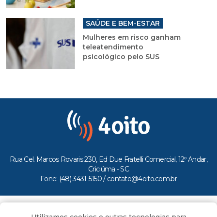
SAÚDE E BEM-ESTAR
Mulheres em risco ganham
teleatendimento
psicológico pelo SUS
Rua Cel. Marcos Rovaris 230, Ed Due Fratelli Comercial, 12º Andar,
Criciúma - SC
Fone: (48) 3431-5150 /
contato@4oito.com.br
Copyright © 2026.