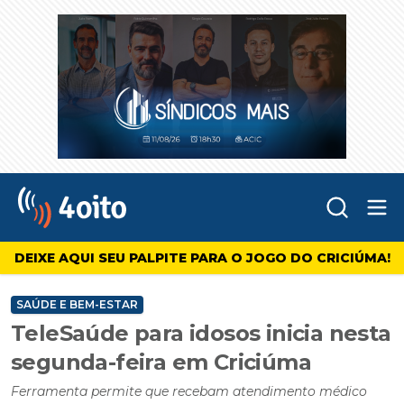
Abr
4oito
DEIXE AQUI SEU PALPITE PARA O JOGO DO CRICIÚMA!
SAÚDE E BEM-ESTAR
TeleSaúde para idosos inicia nesta
segunda-feira em Criciúma
Ferramenta permite que recebam atendimento médico