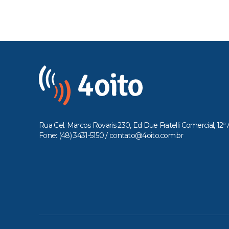
Rua Cel. Marcos Rovaris 230, Ed Due Fratelli Comercial, 12º 
Fone: (48) 3431-5150 /
contato@4oito.com.br