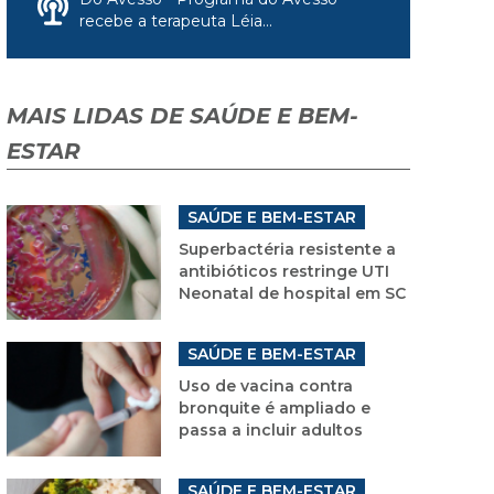
recebe a terapeuta Léia...
MAIS LIDAS DE SAÚDE E BEM-
ESTAR
SAÚDE E BEM-ESTAR
Superbactéria resistente a
antibióticos restringe UTI
Neonatal de hospital em SC
SAÚDE E BEM-ESTAR
Uso de vacina contra
bronquite é ampliado e
passa a incluir adultos
SAÚDE E BEM-ESTAR