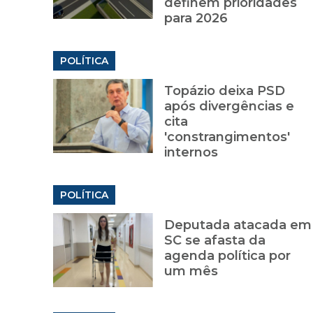
definem prioridades
para 2026
POLÍTICA
Topázio deixa PSD
após divergências e
cita
'constrangimentos'
internos
POLÍTICA
Deputada atacada em
SC se afasta da
agenda política por
um mês