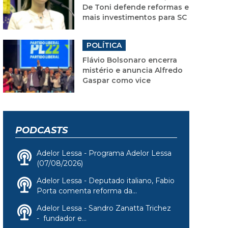
De Toni defende reformas e
mais investimentos para SC
POLÍTICA
Flávio Bolsonaro encerra
mistério e anuncia Alfredo
Gaspar como vice
PODCASTS
Adelor Lessa - Programa Adelor Lessa
(07/08/2026)
Adelor Lessa - Deputado italiano, Fabio
Porta comenta reforma da...
Adelor Lessa - Sandro Zanatta Trichez
- fundador e...