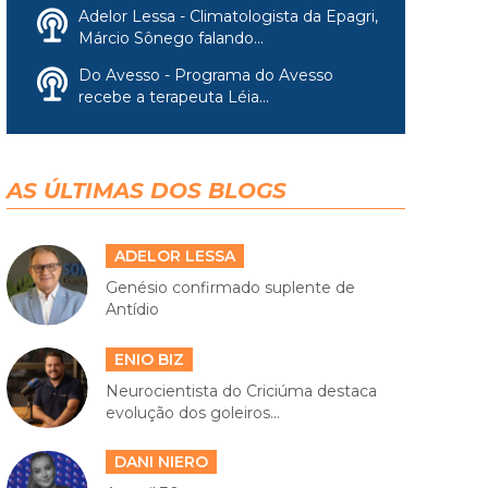
Adelor Lessa - Climatologista da Epagri,
Márcio Sônego falando...
Do Avesso - Programa do Avesso
recebe a terapeuta Léia...
AS ÚLTIMAS DOS BLOGS
ADELOR LESSA
Genésio confirmado suplente de
Antídio
ENIO BIZ
Neurocientista do Criciúma destaca
evolução dos goleiros...
DANI NIERO