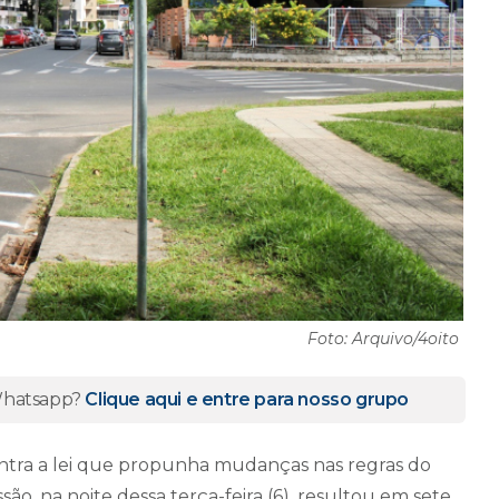
Foto: Arquivo/4oito
 Whatsapp?
Clique aqui e entre para nosso grupo
ntra a lei que propunha mudanças nas regras do
ão, na noite dessa terça-feira (6), resultou em sete