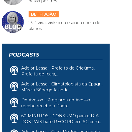
passa por três...
BETH JOÃO
‘7.1’: viva, vivíssima e ainda cheia de
planos
PODCASTS
Adelor Lessa - Prefeito de Criciúma,
Prefeita de Içara,...
Adelor Lessa - Climatologista da Epagri,
Márcio Sônego falando...
Do Avesso - Programa do Avesso
recebe recebe o Padre...
60 MINUTOS - CONSUMO para o DIA
DOS PAIS bate RECORD em SC com...
Adelor Lessa - Carol De Toni apresenta