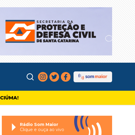
ICIÚMA!
Rádio Som Maior
Clique e ouça ao vivo