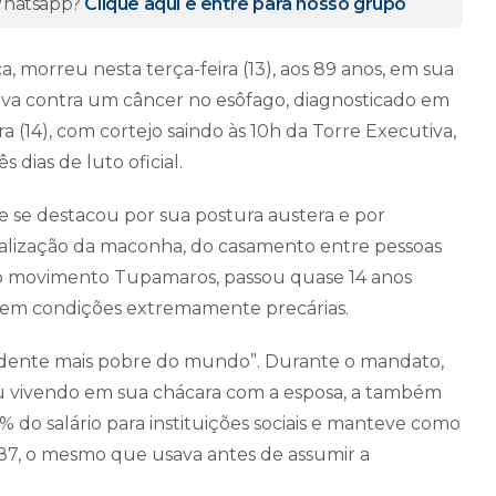
 Whatsapp?
Clique aqui e entre para nosso grupo
, morreu nesta terça-feira (13), aos 89 anos, em sua
ava contra um câncer no esôfago, diagnosticado em
ra (14), com cortejo saindo às 10h da Torre Executiva,
dias de luto oficial.
e se destacou por sua postura austera e por
galização da maconha, do casamento entre pessoas
do movimento Tupamaros, passou quase 14 anos
te em condições extremamente precárias.
dente mais pobre do mundo”. Durante o mandato,
iu vivendo em sua chácara com a esposa, a também
 do salário para instituições sociais e manteve como
987, o mesmo que usava antes de assumir a