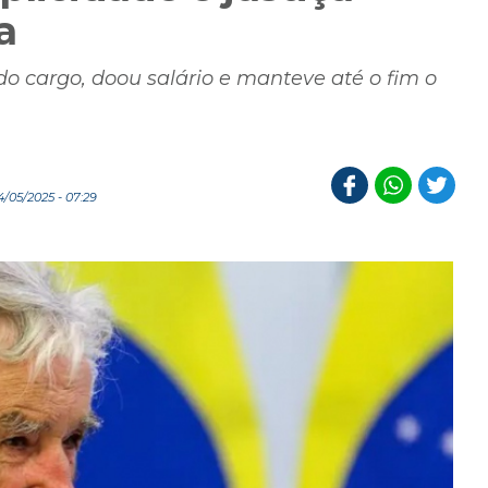
a
do cargo, doou salário e manteve até o fim o
/05/2025 - 07:29