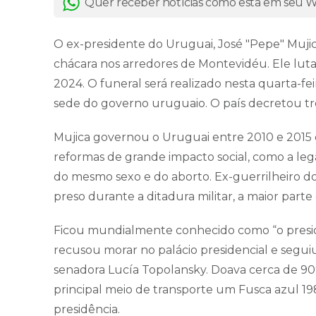
Quer receber notícias como esta em seu
O ex-presidente do Uruguai, José "Pepe" Mujica
chácara nos arredores de Montevidéu. Ele lut
2024. O funeral será realizado nesta quarta-fei
sede do governo uruguaio. O país decretou três 
Mujica governou o Uruguai entre 2010 e 2015 
reformas de grande impacto social, como a le
do mesmo sexo e do aborto. Ex-guerrilheiro 
preso durante a ditadura militar, a maior par
Ficou mundialmente conhecido como “o presi
recusou morar no palácio presidencial e segu
senadora Lucía Topolansky. Doava cerca de 90%
principal meio de transporte um Fusca azul 1
presidência.