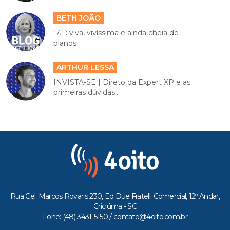
BETH JOÃO
‘7.1’: viva, vivíssima e ainda cheia de
planos
ARTHUR LESSA
INVISTA-SE | Direto da Expert XP e as
primeiras dúvidas...
Rua Cel. Marcos Rovaris 230, Ed Due Fratelli Comercial, 12º Andar,
Criciúma - SC
Fone: (48) 3431-5150 /
contato@4oito.com.br