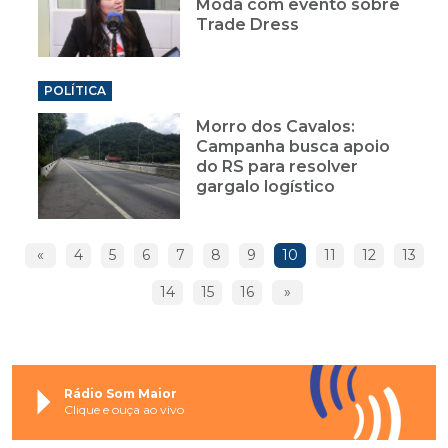
Moda com evento sobre
Trade Dress
POLÍTICA
Morro dos Cavalos:
Campanha busca apoio
do RS para resolver
gargalo logístico
«
4
5
6
7
8
9
10
11
12
13
14
15
16
»
Rádio Som Maior
Clique e ouça ao vivo