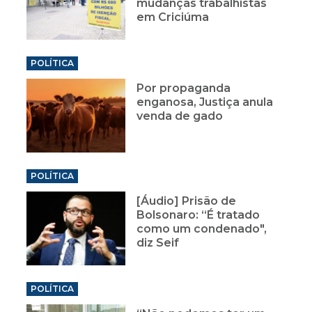
mudanças trabalhistas
em Criciúma
POLÍTICA
Por propaganda
enganosa, Justiça anula
venda de gado
POLÍTICA
[Áudio] Prisão de
Bolsonaro: “É tratado
como um condenado",
diz Seif
POLÍTICA