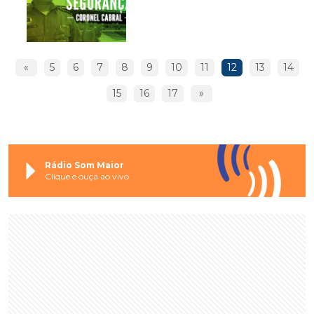
«
5
6
7
8
9
10
11
12
13
14
15
16
17
»
Rádio Som Maior
Clique e ouça ao vivo