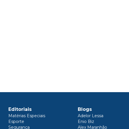
Editoriais
Blogs
Matérias Especiais
Adelor Lessa
Esporte
Enio Biz
Segurança
Alex Maranhão