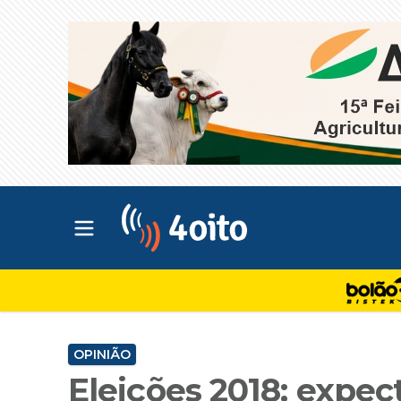
Abrir menu principal
4oito
OPINIÃO
Eleições 2018: expec