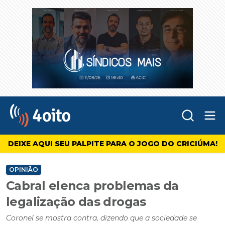
Abr
4oito
DEIXE AQUI SEU PALPITE PARA O JOGO DO CRICIÚMA!
OPINIÃO
Cabral elenca problemas da
legalização das drogas
Coronel se mostra contra, dizendo que a sociedade se