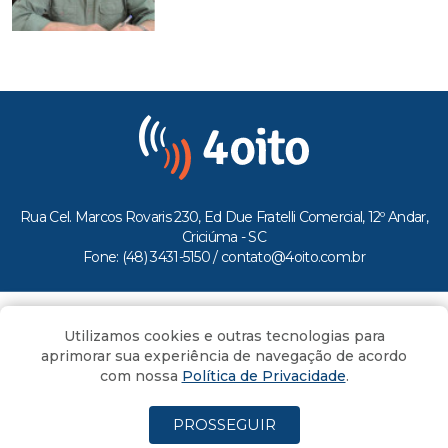
Rua Cel. Marcos Rovaris 230, Ed Due Fratelli Comercial, 12º Andar,
Criciúma - SC
Fone: (48) 3431-5150 /
contato@4oito.com.br
Copyright © 2026.
Utilizamos cookies e outras tecnologias para
Todos os direitos reservados ao Portal 4oito
aprimorar sua experiência de navegação de acordo
com nossa
Política de Privacidade
.
PROSSEGUIR