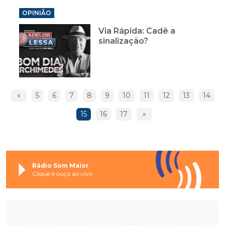
OPINIÃO
Via Rápida: Cadê a
sinalização?
«
5
6
7
8
9
10
11
12
13
14
15
16
17
»
Rádio Som Maior
Clique e ouça ao vivo