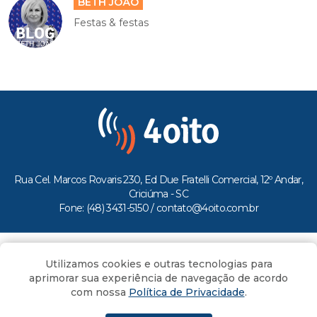
BETH JOÃO
Festas & festas
Rua Cel. Marcos Rovaris 230, Ed Due Fratelli Comercial, 12º Andar,
Criciúma - SC
Fone: (48) 3431-5150 /
contato@4oito.com.br
Copyright © 2026.
Utilizamos cookies e outras tecnologias para
Todos os direitos reservados ao Portal 4oito
aprimorar sua experiência de navegação de acordo
com nossa
Política de Privacidade
.