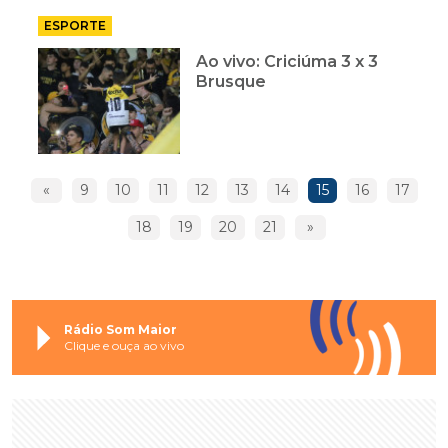
ESPORTE
Ao vivo: Criciúma 3 x 3
Brusque
«
9
10
11
12
13
14
15
16
17
18
19
20
21
»
Rádio Som Maior
Clique e ouça ao vivo