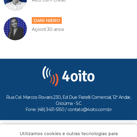
Rico com Creso
DANI NIERO
Açocril 30 anos
Rua Cel. Marcos Rovaris 230, Ed Due Fratelli Comercial, 12º Andar,
Criciúma - SC
Fone: (48) 3431-5150 /
contato@4oito.com.br
Copyright © 2026.
Utilizamos cookies e outras tecnologias para
Todos os direitos reservados ao Portal 4oito