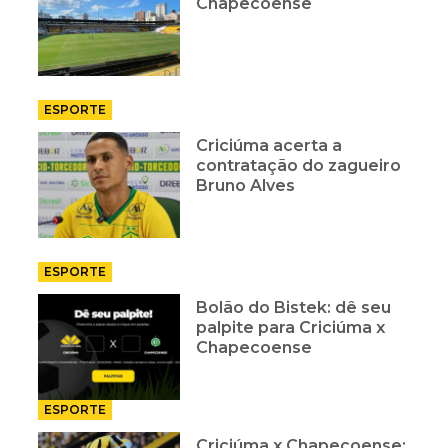
Chapecoense
ESPORTE
Criciúma acerta a
contratação do zagueiro
Bruno Alves
ESPORTE
Bolão do Bistek: dê seu
palpite para Criciúma x
Chapecoense
ESPORTE
Criciúma x Chapecoense: