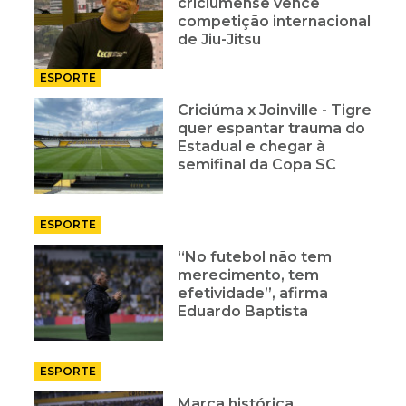
criciumense vence
competição internacional
de Jiu-Jitsu
ESPORTE
Criciúma x Joinville - Tigre
quer espantar trauma do
Estadual e chegar à
semifinal da Copa SC
ESPORTE
“No futebol não tem
merecimento, tem
efetividade”, afirma
Eduardo Baptista
ESPORTE
Marca histórica,