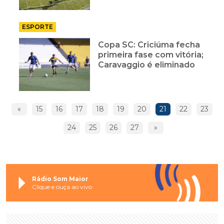
ESPORTE
Copa SC: Criciúma fecha
primeira fase com vitória;
Caravaggio é eliminado
«
15
16
17
18
19
20
21
22
23
24
25
26
27
»
Rádio Som Maior
Clique e ouça ao vivo