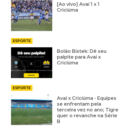
[Ao vivo] Avaí 1 x 1
Criciúma
ESPORTE
Bolão Bistek: Dê seu
palpite para Avaí x
Criciúma
ESPORTE
Avaí x Criciúma - Equipes
se enfrentam pela
terceira vez no ano; Tigre
quer o revanche na Série
B