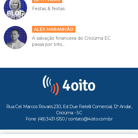
Festas & festas
ALEX MARANHÃO
A salvação financeira do Criciúma EC
passa por três...
Rua Cel. Marcos Rovaris 230, Ed Due Fratelli Comercial, 12º Andar,
Criciúma - SC
Fone: (48) 3431-5150 /
contato@4oito.com.br