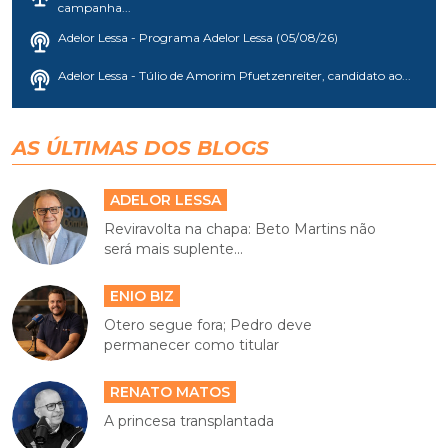
campanha...
Adelor Lessa - Programa Adelor Lessa (05/08/26)
Adelor Lessa - Túlio de Amorim Pfuetzenreiter, candidato ao...
AS ÚLTIMAS DOS BLOGS
ADELOR LESSA
Reviravolta na chapa: Beto Martins não
será mais suplente...
ENIO BIZ
Otero segue fora; Pedro deve
permanecer como titular
RENATO MATOS
A princesa transplantada