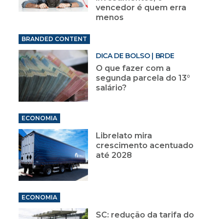
vencedor é quem erra
menos
BRANDED CONTENT
DICA DE BOLSO | BRDE
O que fazer com a
segunda parcela do 13°
salário?
ECONOMIA
Librelato mira
crescimento acentuado
até 2028
ECONOMIA
SC: redução da tarifa do