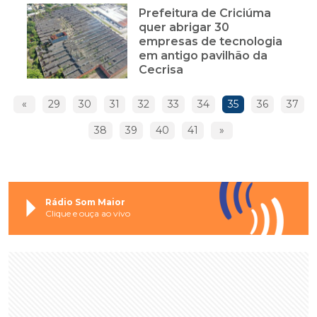
Prefeitura de Criciúma
quer abrigar 30
empresas de tecnologia
em antigo pavilhão da
Cecrisa
«
29
30
31
32
33
34
35
36
37
38
39
40
41
»
Rádio Som Maior
Clique e ouça ao vivo