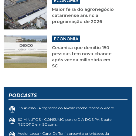
ECONOMIA
Maior feira do agronegócio
catarinense anuncia
programação de 2026
ECONOMIA
Cerâmica que demitiu 150
pessoas tem nova chance
após venda milionária em
SC
PODCASTS
Do Avesso - Programa do Avesso recebe recebe o Padre...
60 MINUTOS - CONSUMO para o DIA DOS PAIS bate
RECORD em SC com...
Adelor Lessa - Carol De Toni apresenta prioridades da