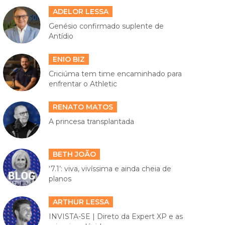
ADELOR LESSA
Genésio confirmado suplente de
Antídio
ENIO BIZ
Criciúma tem time encaminhado para
enfrentar o Athletic
RENATO MATOS
A princesa transplantada
BETH JOÃO
‘7.1’: viva, vivíssima e ainda cheia de
planos
ARTHUR LESSA
INVISTA-SE | Direto da Expert XP e as