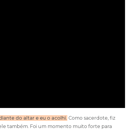
ante do altar e eu o acolhi.
Como sacerdote, fiz
ele também. Foi um momento muito forte para