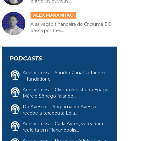
primeiras dúvidas...
ALEX MARANHÃO
A salvação financeira do Criciúma EC
passa por três...
PODCASTS
Adelor Lessa - Sandro Zanatta Trichez
- fundador e...
Adelor Lessa - Climatologista da Epagri,
Márcio Sônego falando...
Do Avesso - Programa do Avesso
recebe a terapeuta Léia...
Adelor Lessa - Carla Ayres, vereadora
reeleita em Florianópolis...
Adelor Lessa - Programa Adelor Lessa