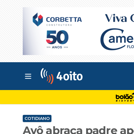
Abrir menu principal
4oito
COTIDIANO
Avô abraça padre ap