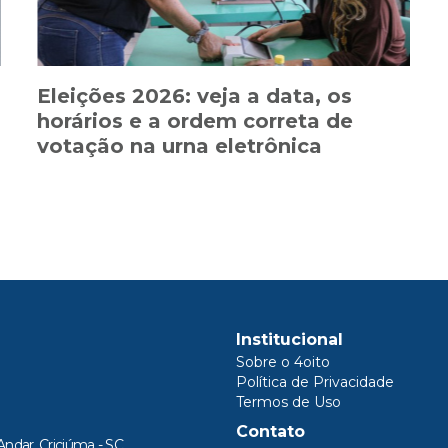
Eleições 2026: veja a data, os
horários e a ordem correta de
votação na urna eletrônica
Institucional
Sobre o 4oito
Política de Privacidade
Termos de Uso
Contato
Andar, Criciúma - SC