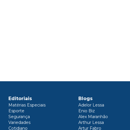
Editoriais
Blogs
Matérias Especiais
Adelor Lessa
Esporte
Enio Biz
Segurança
Alex Maranhão
Variedades
Arthur Lessa
Cotidiano
Artur Fabro