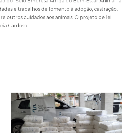
enção do "Selo Empresa Amiga do Bem-Estar Animal" a
idades e trabalhos de fomento à adoção, castração,
re outros cuidados aos animais. O projeto de lei
nia Cardoso.