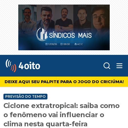
Abr
4oito
DEIXE AQUI SEU PALPITE PARA O JOGO DO CRICIÚMA!
PREVISÃO DO TEMPO
Ciclone extratropical: saiba como
o fenômeno vai influenciar o
clima nesta quarta-feira